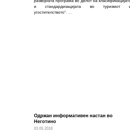
развојната програма во делот на класификацијат
и стандардизацијата во туризмот 
угостителството“.
...
Одржан информативен настан во
Неготино
03.05.2018