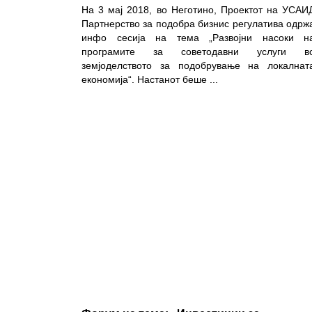
На 3 мај 2018, во Неготино, Проектот на УСАИ
Партнерство за подобра бизнис регулатива одрж
инфо сесија на тема „Развојни насоки н
програмите за советодавни услуги в
земјоделството за подобрување на локалнат
економија“. Настанот беше
...