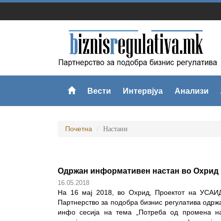
Вести
Интервјуа
Анализи
Почетна
Настани
Одржан информативен настан во Охрид
16.05.2018
На 16 мај 2018, во Охрид, Проектот на УСАИ
Партнерство за подобра бизнис регулатива одрж
инфо сесија на тема „Потреба од промена н