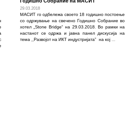
Годишно Собрание на МАСИТ
29.03.2018
МАСИТ го одбележа своето 18 годишно постоење
н
со одржување на свечено Годишно Собрание во
е
хотел „Stone Bridge“ на 29.03.2018. Во рамки на
а
настанот се одржа и јавна панел дискусија на
с
тема ,,Развојот на ИКТ индустријата” на кој
...
е