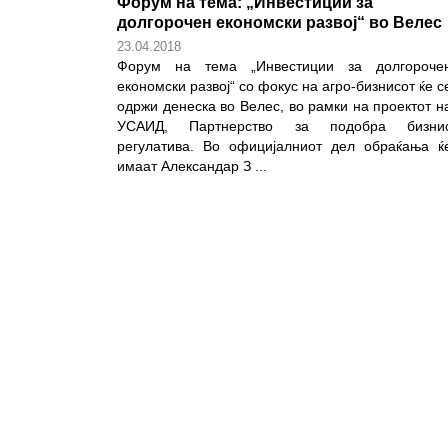
Форум на тема: „Инвестиции за
долгорочен економски развој“ во Велес
23.04.2018
Форум на тема „Инвестиции за долгороче
економски развој“ со фокус на агро-бизнисот ќе с
одржи денеска во Велес, во рамки на проектот н
УСАИД, Партнерство за подобра бизни
регулатива. Во официјалниот дел обраќања ќ
имаат Александар З
...