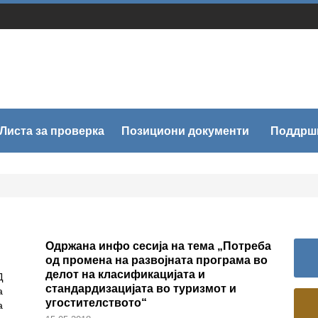
Листа за проверка
Позициони документи
Платфо
Одржана инфо сесија на тема „Потреба
од промена на развојната програма во
делот на класификацијата и
Д
стандардизацијата во туризмот и
а
угостителството“
а