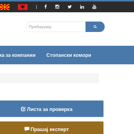
|
Поддршка за компании
Стопански комори
СКМ
Публикации
МАСИТ
рма за јавно-приватен дијалог –
ПЈПД
СКСЗМ
Листа за проверка
ССК
Прашај експерт