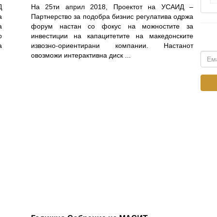
Д
На 25ти април 2018, Проектот на УСАИД –
а
Партнерство за подобра бизнис регулатива одржа
а
форум настан со фокус на можностите за
о
инвестиции на капацитетите на македонските
а
извозно-ориентирани компании. Настанот
овозможи интерактивна диск
...