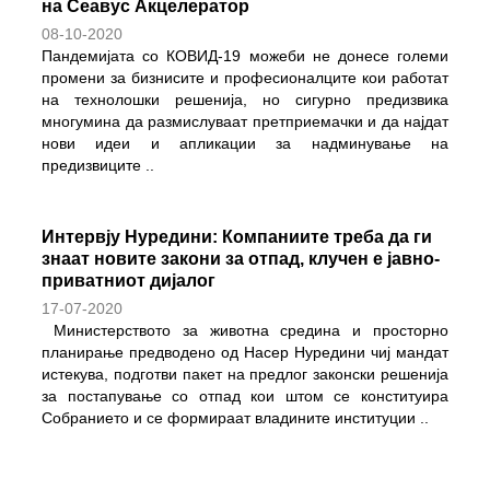
на Сеавус Акцелератор
08-10-2020
Пандемијата со КОВИД-19 можеби не донесе големи
промени за бизнисите и професионалците кои работат
на технолошки решенија, но сигурно предизвика
многумина да размислуваат претприемачки и да најдат
нови идеи и апликации за надминување на
предизвиците
..
Интервју Нуредини: Компаниите треба да ги
знаат новите закони за отпад, клучен е јавно-
приватниот дијалог
17-07-2020
Министерството за животна средина и просторно
планирање предводено од Насер Нуредини чиј мандат
истекува, подготви пакет на предлог законски решенија
за постапување со отпад кои штом се конституира
Собранието и се формираат владините институции
..