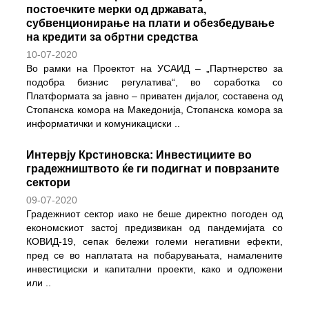
постоечките мерки од државата,
субвенционирање на плати и обезбедување
на кредити за обртни средства
10-07-2020
Во рамки на Проектот на УСАИД – „Партнерство за
подобра бизнис регулатива“, во соработка со
Платформата за јавно – приватен дијалог, составена од
Стопанска комора на Македонија, Стопанска комора за
информатички и комуникациски
..
Интервју Крстиновска: Инвестициите во
градежништвото ќе ги подигнат и поврзаните
сектори
09-07-2020
Градежниот сектор иако не беше директно погоден од
економскиот застој предизвикан од пандемијата со
КОВИД-19, сепак бележи големи негативни ефекти,
пред се во наплатата на побарувањата, намалените
инвестициски и капитални проекти, како и одложени
или
..