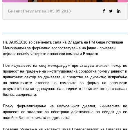
БизнисРегулатива | 09.05.2018
На 09.05.2018 во свечената сала на Владата на РМ беше потпишан
Меморандум за формално воспоставување на јавно - приватен
дијалог помеѓу четирите стопански комори и Владата.
Потпишувањето на овој меморандум претставува значаен чекор во
процесот на градење на институционална соработка помеѓу јавниот и
приватниот сектор во државата, и средство за директно испраќање
на заедничките ставови на коморите во форма на позициски
документи кои се однесуваат на владините политики што ја засегаат
бизнис заедницата.
Преку формализирање на меѓусебниот дијалог, чинителите во
процесот се залагаат за обострано дејствување во обидот да се
подобри бизнис климата во државата.
Bоведни обраќања на настанот имаа Претседателот на Владата на