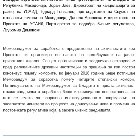
Република Македонија, Зоран Заев, Директорот на канцеларијата за
развој на УСАИД, Едвард Гонзалес, претседателот на Сојузот на
стопански комори на Македонија, Данела Арсовска и директорот на
Проектот на УСАИД Партнерство за подобра бизнис регулатива,
Љубомир Димовски.
Меморандумот за соработка е продолжение на активностите кои
Проектот ги организира во насока на подобрување на јавно-
приватниот дијалог. Со цел организирано и заедничко настапување
пред релевантните државни институции за прашања за кои постои
консензус помеѓу коморите, во јануари 2018 година беше потпишан
Меморандум за соработка помеѓу четирите стопански комори.
Потпишувањето на Меморандумот за Владата е првата активност
откако заедничката соработка беше и официјално воспоставена, со
што се смета за завршено институционалното поврзување на
засегнатите чинители во процесот на донесување нова и промена на
постоечката регулатива која ја засега бизнис заедницата.